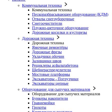
Коммунальная техника
Коммунальная техника
Пескоразбрасывающее оборудование (КДМ)
Отвалы снегоуборочные
Снегоочистители
Плужно-щеточное оборудование
Дорожные косилки и кусторезы
Дорожная техника
Дорожная техника
Ямочные ремонтёры
Дорожные фрезы
Укладчики обочин
Заливщики швов
Рециклеры асфальтабетона
Щебнераспределители
Мостовые платформы
Экскаваторы - Погрузчики
Экскаваторы цепные
Оборудование для сыпучих материалов
Оборудование для сыпучих материалов
Бункеры накопители
Гравиемойки
Грохоты
Комплексные поставки