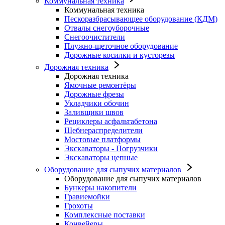
Коммунальная техника
Коммунальная техника
Пескоразбрасывающее оборудование (КДМ)
Отвалы снегоуборочные
Снегоочистители
Плужно-щеточное оборудование
Дорожные косилки и кусторезы
Дорожная техника
Дорожная техника
Ямочные ремонтёры
Дорожные фрезы
Укладчики обочин
Заливщики швов
Рециклеры асфальтабетона
Щебнераспределители
Мостовые платформы
Экскаваторы - Погрузчики
Экскаваторы цепные
Оборудование для сыпучих материалов
Оборудование для сыпучих материалов
Бункеры накопители
Гравиемойки
Грохоты
Комплексные поставки
Конвейеры