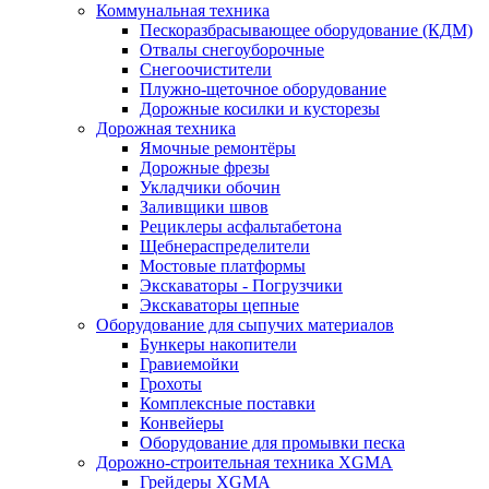
Коммунальная техника
Пескоразбрасывающее оборудование (КДМ)
Отвалы снегоуборочные
Снегоочистители
Плужно-щеточное оборудование
Дорожные косилки и кусторезы
Дорожная техника
Ямочные ремонтёры
Дорожные фрезы
Укладчики обочин
Заливщики швов
Рециклеры асфальтабетона
Щебнераспределители
Мостовые платформы
Экскаваторы - Погрузчики
Экскаваторы цепные
Оборудование для сыпучих материалов
Бункеры накопители
Гравиемойки
Грохоты
Комплексные поставки
Конвейеры
Оборудование для промывки песка
Дорожно-строительная техника XGMA
Грейдеры XGMA