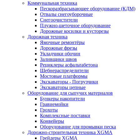
Коммунальная техника
Пескоразбрасывающее оборудование (КДМ)
Отвалы снегоуборочные
Снегоочистители
Плужно-щеточное оборудование
Дорожные косилки и кусторезы
Дорожная техника
Ямочные ремонтёры
Дорожные фрезы
Укладчики обочин
Заливщики швов
Рециклеры асфальтабетона
Щебнераспределители
Мостовые платформы
Экскаваторы - Погрузчики
Экскаваторы цепные
Оборудование для сыпучих материалов
Бункеры накопители
Гравиемойки
Грохоты
Комплексные поставки
Конвейеры
Оборудование для промывки песка
Дорожно-строительная техника XGMA
Грейдеры XGMA