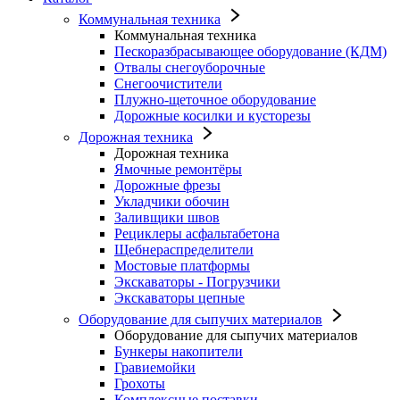
Коммунальная техника
Коммунальная техника
Пескоразбрасывающее оборудование (КДМ)
Отвалы снегоуборочные
Снегоочистители
Плужно-щеточное оборудование
Дорожные косилки и кусторезы
Дорожная техника
Дорожная техника
Ямочные ремонтёры
Дорожные фрезы
Укладчики обочин
Заливщики швов
Рециклеры асфальтабетона
Щебнераспределители
Мостовые платформы
Экскаваторы - Погрузчики
Экскаваторы цепные
Оборудование для сыпучих материалов
Оборудование для сыпучих материалов
Бункеры накопители
Гравиемойки
Грохоты
Комплексные поставки