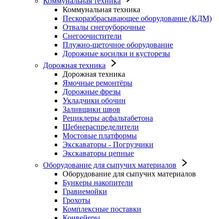
Коммунальная техника
Коммунальная техника
Пескоразбрасывающее оборудование (КДМ)
Отвалы снегоуборочные
Снегоочистители
Плужно-щеточное оборудование
Дорожные косилки и кусторезы
Дорожная техника
Дорожная техника
Ямочные ремонтёры
Дорожные фрезы
Укладчики обочин
Заливщики швов
Рециклеры асфальтабетона
Щебнераспределители
Мостовые платформы
Экскаваторы - Погрузчики
Экскаваторы цепные
Оборудование для сыпучих материалов
Оборудование для сыпучих материалов
Бункеры накопители
Гравиемойки
Грохоты
Комплексные поставки
Конвейеры