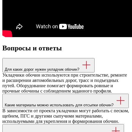
Преимущества заказа на сайте
Во время покупки техники на сайте «МКДС Белдор Техника»,
клиент получает возможность купить необходимое
оборудование от производителей по самой низкой стоимости.
Компания предлагает только качественную технику с высокой
производительностью от российских, белорусских и
иностранных производителей.
На нашем сайте покупатель может просмотреть каталог с
оборудованием, узнать стоимость и технические
характеристики. Если возникнут вопросы, можно заказать
звонок оператора – менеджер компании свяжется с клиентом
и объяснит сложные моменты. Кроме того, здесь представлен
большой выбор запчастей и дополнительных деталей.