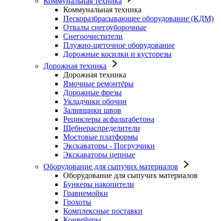
Коммунальная техника
Коммунальная техника
Пескоразбрасывающее оборудование (КДМ)
Отвалы снегоуборочные
Снегоочистители
Плужно-щеточное оборудование
Дорожные косилки и кусторезы
Дорожная техника
Дорожная техника
Ямочные ремонтёры
Дорожные фрезы
Укладчики обочин
Заливщики швов
Рециклеры асфальтабетона
Щебнераспределители
Мостовые платформы
Экскаваторы - Погрузчики
Экскаваторы цепные
Оборудование для сыпучих материалов
Оборудование для сыпучих материалов
Бункеры накопители
Гравиемойки
Грохоты
Комплексные поставки
Конвейеры