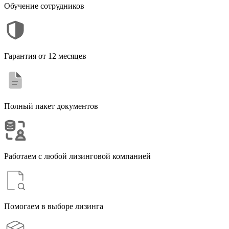
Вопросы и ответы
Для каких дорог нужен укладчик обочин?
Укладчики обочин используются при строительстве, ремонте
и расширении автомобильных дорог, трасс и подъездных
путей. Оборудование помогает формировать ровные и
прочные обочины с соблюдением заданного профиля.
Какие материалы можно использовать для отсыпки обочин?
В зависимости от проекта укладчики могут работать с песком,
щебнем, ПГС и другими сыпучими материалами,
используемыми для укрепления и формирования обочин.