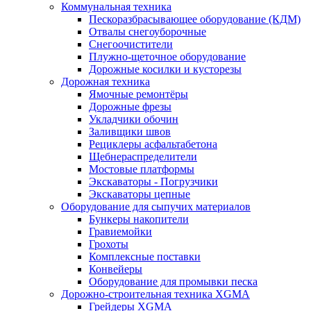
Коммунальная техника
Пескоразбрасывающее оборудование (КДМ)
Отвалы снегоуборочные
Снегоочистители
Плужно-щеточное оборудование
Дорожные косилки и кусторезы
Дорожная техника
Ямочные ремонтёры
Дорожные фрезы
Укладчики обочин
Заливщики швов
Рециклеры асфальтабетона
Щебнераспределители
Мостовые платформы
Экскаваторы - Погрузчики
Экскаваторы цепные
Оборудование для сыпучих материалов
Бункеры накопители
Гравиемойки
Грохоты
Комплексные поставки
Конвейеры
Оборудование для промывки песка
Дорожно-строительная техника XGMA
Грейдеры XGMA