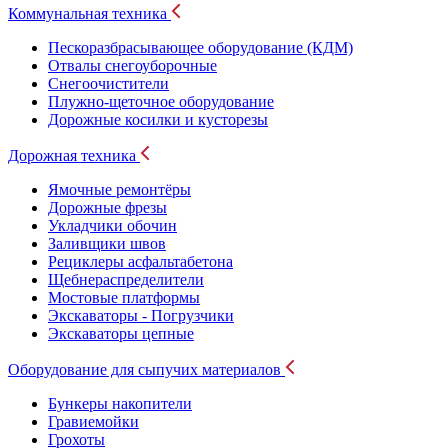
Коммунальная техника
Пескоразбрасывающее оборудование (КДМ)
Отвалы снегоуборочные
Снегоочистители
Плужно-щеточное оборудование
Дорожные косилки и кусторезы
Дорожная техника
Ямочные ремонтёры
Дорожные фрезы
Укладчики обочин
Заливщики швов
Рециклеры асфальтабетона
Щебнераспределители
Мостовые платформы
Экскаваторы - Погрузчики
Экскаваторы цепные
Оборудование для сыпучих материалов
Бункеры накопители
Гравиемойки
Грохоты