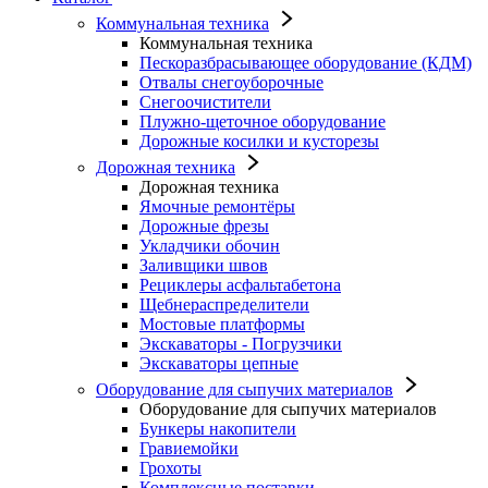
Коммунальная техника
Коммунальная техника
Пескоразбрасывающее оборудование (КДМ)
Отвалы снегоуборочные
Снегоочистители
Плужно-щеточное оборудование
Дорожные косилки и кусторезы
Дорожная техника
Дорожная техника
Ямочные ремонтёры
Дорожные фрезы
Укладчики обочин
Заливщики швов
Рециклеры асфальтабетона
Щебнераспределители
Мостовые платформы
Экскаваторы - Погрузчики
Экскаваторы цепные
Оборудование для сыпучих материалов
Оборудование для сыпучих материалов
Бункеры накопители
Гравиемойки
Грохоты
Комплексные поставки