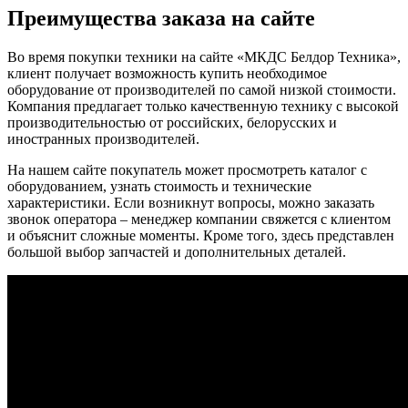
отсыпка обочин такими материалами, как песок,
щебень, ПГС и пр.;
увеличение ширины на определенную величину;
уплотнение и укрепление материала при укладке;
укладка обочин по указанным параметрам с точным
учетом высоты и профиля.
Основная задача укладчика обочин – формирование
аккуратных и эстетичных краев дороги. Отсыпщик обочин –
это автономное навесное оборудование, которое крепится к
специальному погрузчику. Техника оснащена дизельным
двигателем, электрической и гидравлической системами. Во
время работы нет необходимости подключать ее к другому
оборудованию.
Укладчик обочин обладает одним большим преимуществом –
простота использования и обслуживания. Машинист работает
с электронной системой, которая достаточно понятна и не
требует применения особых усилий. С ее помощью
происходит формирование рельефа, а также ширины, высоты
и прочих параметров.
Работа машины полностью автоматизирована, благодаря чему
не требуется больших трат физической силы работниками. В
результате получается работа высокого качества.