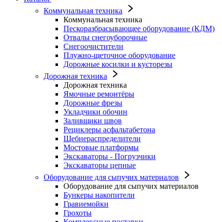
Коммунальная техника
Коммунальная техника
Пескоразбрасывающее оборудование (КДМ)
Отвалы снегоуборочные
Снегоочистители
Плужно-щеточное оборудование
Дорожные косилки и кусторезы
Дорожная техника
Дорожная техника
Ямочные ремонтёры
Дорожные фрезы
Укладчики обочин
Заливщики швов
Рециклеры асфальтабетона
Щебнераспределители
Мостовые платформы
Экскаваторы - Погрузчики
Экскаваторы цепные
Оборудование для сыпучих материалов
Оборудование для сыпучих материалов
Бункеры накопители
Гравиемойки
Грохоты
Комплексные поставки