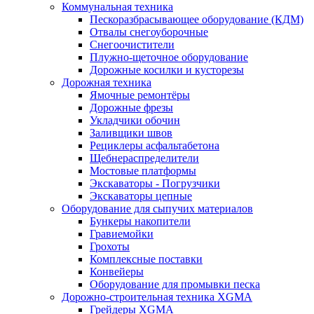
Коммунальная техника
Пескоразбрасывающее оборудование (КДМ)
Отвалы снегоуборочные
Снегоочистители
Плужно-щеточное оборудование
Дорожные косилки и кусторезы
Дорожная техника
Ямочные ремонтёры
Дорожные фрезы
Укладчики обочин
Заливщики швов
Рециклеры асфальтабетона
Щебнераспределители
Мостовые платформы
Экскаваторы - Погрузчики
Экскаваторы цепные
Оборудование для сыпучих материалов
Бункеры накопители
Гравиемойки
Грохоты
Комплексные поставки
Конвейеры
Оборудование для промывки песка
Дорожно-строительная техника XGMA
Грейдеры XGMA