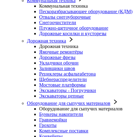
Коммунальная техника
Коммунальная техника
Пескоразбрасывающее оборудование (КДМ)
Отвалы снегоуборочные
Снегоочистители
Плужно-щеточное оборудование
Дорожные косилки и кусторезы
Дорожная техника
Дорожная техника
Ямочные ремонтёры
Дорожные фрезы
Укладчики обочин
Заливщики швов
Рециклеры асфальтабетона
Щебнераспределители
Мостовые платформы
Экскаваторы - Погрузчики
Экскаваторы цепные
Оборудование для сыпучих материалов
Оборудование для сыпучих материалов
Бункеры накопители
Гравиемойки
Грохоты
Комплексные поставки
Конвейеры