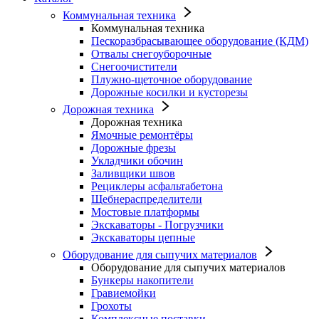
Коммунальная техника
Коммунальная техника
Пескоразбрасывающее оборудование (КДМ)
Отвалы снегоуборочные
Снегоочистители
Плужно-щеточное оборудование
Дорожные косилки и кусторезы
Дорожная техника
Дорожная техника
Ямочные ремонтёры
Дорожные фрезы
Укладчики обочин
Заливщики швов
Рециклеры асфальтабетона
Щебнераспределители
Мостовые платформы
Экскаваторы - Погрузчики
Экскаваторы цепные
Оборудование для сыпучих материалов
Оборудование для сыпучих материалов
Бункеры накопители
Гравиемойки
Грохоты
Комплексные поставки