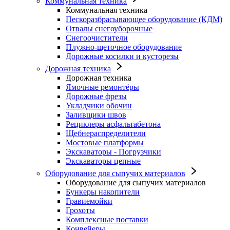
Коммунальная техника
Коммунальная техника
Пескоразбрасывающее оборудование (КДМ)
Отвалы снегоуборочные
Снегоочистители
Плужно-щеточное оборудование
Дорожные косилки и кусторезы
Дорожная техника
Дорожная техника
Ямочные ремонтёры
Дорожные фрезы
Укладчики обочин
Заливщики швов
Рециклеры асфальтабетона
Щебнераспределители
Мостовые платформы
Экскаваторы - Погрузчики
Экскаваторы цепные
Оборудование для сыпучих материалов
Оборудование для сыпучих материалов
Бункеры накопители
Гравиемойки
Грохоты
Комплексные поставки
Конвейеры