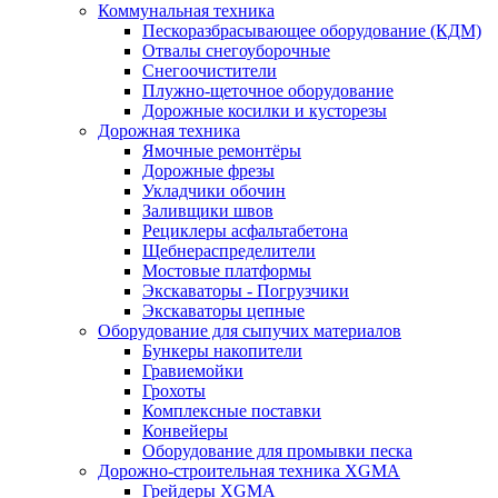
Коммунальная техника
Пескоразбрасывающее оборудование (КДМ)
Отвалы снегоуборочные
Снегоочистители
Плужно-щеточное оборудование
Дорожные косилки и кусторезы
Дорожная техника
Ямочные ремонтёры
Дорожные фрезы
Укладчики обочин
Заливщики швов
Рециклеры асфальтабетона
Щебнераспределители
Мостовые платформы
Экскаваторы - Погрузчики
Экскаваторы цепные
Оборудование для сыпучих материалов
Бункеры накопители
Гравиемойки
Грохоты
Комплексные поставки
Конвейеры
Оборудование для промывки песка
Дорожно-строительная техника XGMA
Грейдеры XGMA