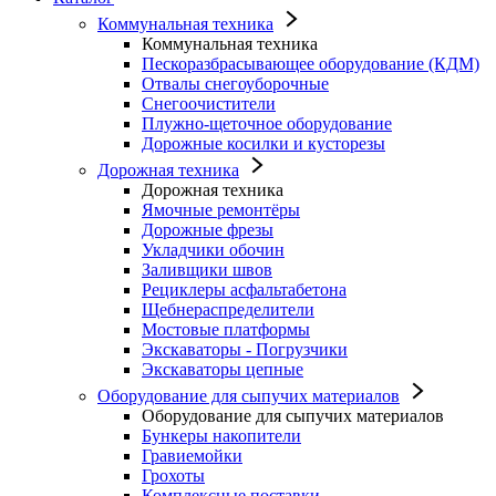
Коммунальная техника
Коммунальная техника
Пескоразбрасывающее оборудование (КДМ)
Отвалы снегоуборочные
Снегоочистители
Плужно-щеточное оборудование
Дорожные косилки и кусторезы
Дорожная техника
Дорожная техника
Ямочные ремонтёры
Дорожные фрезы
Укладчики обочин
Заливщики швов
Рециклеры асфальтабетона
Щебнераспределители
Мостовые платформы
Экскаваторы - Погрузчики
Экскаваторы цепные
Оборудование для сыпучих материалов
Оборудование для сыпучих материалов
Бункеры накопители
Гравиемойки
Грохоты
Комплексные поставки