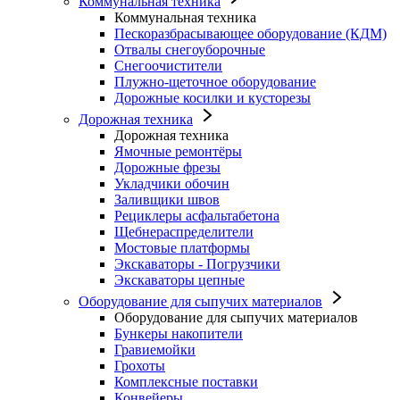
Коммунальная техника
Коммунальная техника
Пескоразбрасывающее оборудование (КДМ)
Отвалы снегоуборочные
Снегоочистители
Плужно-щеточное оборудование
Дорожные косилки и кусторезы
Дорожная техника
Дорожная техника
Ямочные ремонтёры
Дорожные фрезы
Укладчики обочин
Заливщики швов
Рециклеры асфальтабетона
Щебнераспределители
Мостовые платформы
Экскаваторы - Погрузчики
Экскаваторы цепные
Оборудование для сыпучих материалов
Оборудование для сыпучих материалов
Бункеры накопители
Гравиемойки
Грохоты
Комплексные поставки
Конвейеры