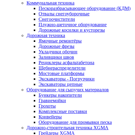
Коммунальная техника
Пескоразбрасывающее оборудование (КДМ)
Отвалы снегоуборочные
Снегоочистители
Плужно-щеточное оборудование
Дорожные косилки и кусторезы
Дорожная техника
Ямочные ремонтёры
Дорожные фрезы
Укладчики обочин
Заливщики швов
Рециклеры асфальтабетона
Щебнераспределители
Мостовые платформы
Экскаваторы - Погрузчики
Экскаваторы цепные
Оборудование для сыпучих материалов
Бункеры накопители
Гравиемойки
Грохоты
Комплексные поставки
Конвейеры
Оборудование для промывки песка
Дорожно-строительная техника XGMA
Грейдеры XGMA