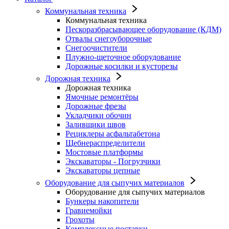
Коммунальная техника
Коммунальная техника
Пескоразбрасывающее оборудование (КДМ)
Отвалы снегоуборочные
Снегоочистители
Плужно-щеточное оборудование
Дорожные косилки и кусторезы
Дорожная техника
Дорожная техника
Ямочные ремонтёры
Дорожные фрезы
Укладчики обочин
Заливщики швов
Рециклеры асфальтабетона
Щебнераспределители
Мостовые платформы
Экскаваторы - Погрузчики
Экскаваторы цепные
Оборудование для сыпучих материалов
Оборудование для сыпучих материалов
Бункеры накопители
Гравиемойки
Грохоты
Комплексные поставки