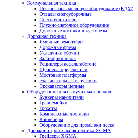
Коммунальная техника
Пескоразбрасывающее оборудование (КДМ)
Отвалы снегоуборочные
Снегоочистители
Плужно-щеточное оборудование
Дорожные косилки и кусторезы
Дорожная техника
Ямочные ремонтёры
Дорожные фрезы
Укладчики обочин
Заливщики швов
Рециклеры асфальтабетона
Щебнераспределители
Мостовые платформы
Экскаваторы - Погрузчики
Экскаваторы цепные
Оборудование для сыпучих материалов
Бункеры накопители
Гравиемойки
Грохоты
Комплексные поставки
Конвейеры
Оборудование для промывки песка
Дорожно-строительная техника XGMA
Грейдеры XGMA