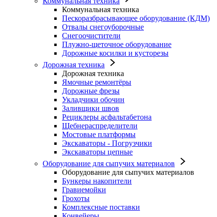
Коммунальная техника
Коммунальная техника
Пескоразбрасывающее оборудование (КДМ)
Отвалы снегоуборочные
Снегоочистители
Плужно-щеточное оборудование
Дорожные косилки и кусторезы
Дорожная техника
Дорожная техника
Ямочные ремонтёры
Дорожные фрезы
Укладчики обочин
Заливщики швов
Рециклеры асфальтабетона
Щебнераспределители
Мостовые платформы
Экскаваторы - Погрузчики
Экскаваторы цепные
Оборудование для сыпучих материалов
Оборудование для сыпучих материалов
Бункеры накопители
Гравиемойки
Грохоты
Комплексные поставки
Конвейеры