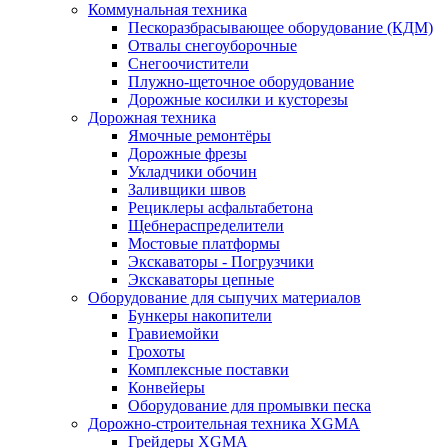
Коммунальная техника
Пескоразбрасывающее оборудование (КДМ)
Отвалы снегоуборочные
Снегоочистители
Плужно-щеточное оборудование
Дорожные косилки и кусторезы
Дорожная техника
Ямочные ремонтёры
Дорожные фрезы
Укладчики обочин
Заливщики швов
Рециклеры асфальтабетона
Щебнераспределители
Мостовые платформы
Экскаваторы - Погрузчики
Экскаваторы цепные
Оборудование для сыпучих материалов
Бункеры накопители
Гравиемойки
Грохоты
Комплексные поставки
Конвейеры
Оборудование для промывки песка
Дорожно-строительная техника XGMA
Грейдеры XGMA