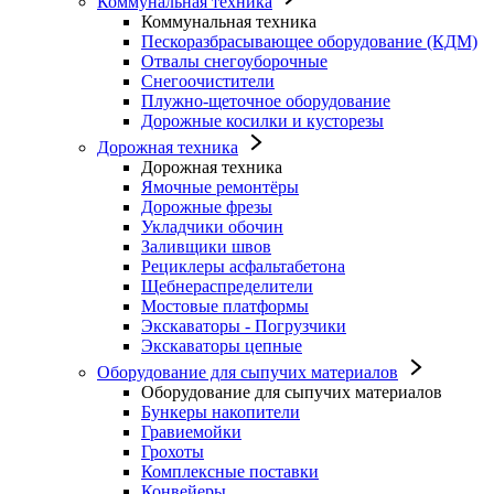
Коммунальная техника
Коммунальная техника
Пескоразбрасывающее оборудование (КДМ)
Отвалы снегоуборочные
Снегоочистители
Плужно-щеточное оборудование
Дорожные косилки и кусторезы
Дорожная техника
Дорожная техника
Ямочные ремонтёры
Дорожные фрезы
Укладчики обочин
Заливщики швов
Рециклеры асфальтабетона
Щебнераспределители
Мостовые платформы
Экскаваторы - Погрузчики
Экскаваторы цепные
Оборудование для сыпучих материалов
Оборудование для сыпучих материалов
Бункеры накопители
Гравиемойки
Грохоты
Комплексные поставки
Конвейеры