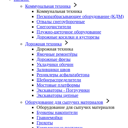
Коммунальная техника
Коммунальная техника
Пескоразбрасывающее оборудование (КДМ)
Отвалы снегоуборочные
Снегоочистители
Плужно-щеточное оборудование
Дорожные косилки и кусторезы
Дорожная техника
Дорожная техника
Ямочные ремонтёры
Дорожные фрезы
Укладчики обочин
Заливщики швов
Рециклеры асфальтабетона
Щебнераспределители
Мостовые платформы
Экскаваторы - Погрузчики
Экскаваторы цепные
Оборудование для сыпучих материалов
Оборудование для сыпучих материалов
Бункеры накопители
Гравиемойки
Грохоты
Комплексные поставки