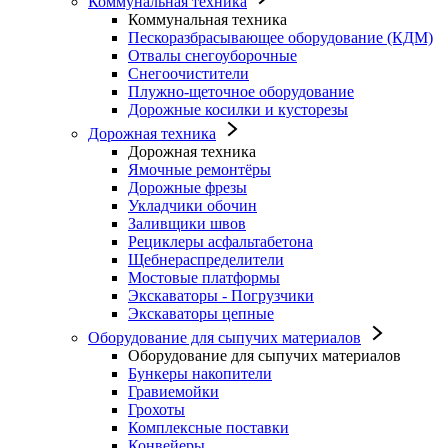
Коммунальная техника
Коммунальная техника
Пескоразбрасывающее оборудование (КДМ)
Отвалы снегоуборочные
Снегоочистители
Плужно-щеточное оборудование
Дорожные косилки и кусторезы
Дорожная техника
Дорожная техника
Ямочные ремонтёры
Дорожные фрезы
Укладчики обочин
Заливщики швов
Рециклеры асфальтабетона
Щебнераспределители
Мостовые платформы
Экскаваторы - Погрузчики
Экскаваторы цепные
Оборудование для сыпучих материалов
Оборудование для сыпучих материалов
Бункеры накопители
Гравиемойки
Грохоты
Комплексные поставки
Конвейеры