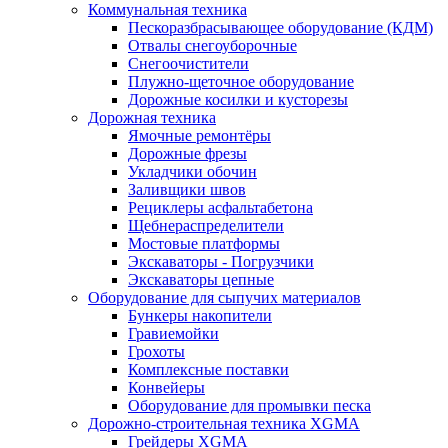
Коммунальная техника
Пескоразбрасывающее оборудование (КДМ)
Отвалы снегоуборочные
Снегоочистители
Плужно-щеточное оборудование
Дорожные косилки и кусторезы
Дорожная техника
Ямочные ремонтёры
Дорожные фрезы
Укладчики обочин
Заливщики швов
Рециклеры асфальтабетона
Щебнераспределители
Мостовые платформы
Экскаваторы - Погрузчики
Экскаваторы цепные
Оборудование для сыпучих материалов
Бункеры накопители
Гравиемойки
Грохоты
Комплексные поставки
Конвейеры
Оборудование для промывки песка
Дорожно-строительная техника XGMA
Грейдеры XGMA