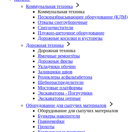
Коммунальная техника
Коммунальная техника
Пескоразбрасывающее оборудование (КДМ)
Отвалы снегоуборочные
Снегоочистители
Плужно-щеточное оборудование
Дорожные косилки и кусторезы
Дорожная техника
Дорожная техника
Ямочные ремонтёры
Дорожные фрезы
Укладчики обочин
Заливщики швов
Рециклеры асфальтабетона
Щебнераспределители
Мостовые платформы
Экскаваторы - Погрузчики
Экскаваторы цепные
Оборудование для сыпучих материалов
Оборудование для сыпучих материалов
Бункеры накопители
Гравиемойки
Грохоты
Комплексные поставки