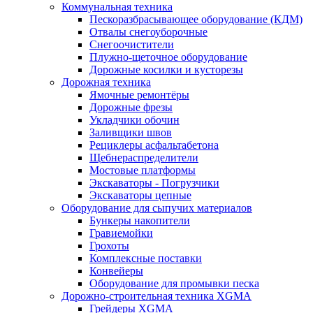
Коммунальная техника
Пескоразбрасывающее оборудование (КДМ)
Отвалы снегоуборочные
Снегоочистители
Плужно-щеточное оборудование
Дорожные косилки и кусторезы
Дорожная техника
Ямочные ремонтёры
Дорожные фрезы
Укладчики обочин
Заливщики швов
Рециклеры асфальтабетона
Щебнераспределители
Мостовые платформы
Экскаваторы - Погрузчики
Экскаваторы цепные
Оборудование для сыпучих материалов
Бункеры накопители
Гравиемойки
Грохоты
Комплексные поставки
Конвейеры
Оборудование для промывки песка
Дорожно-строительная техника XGMA
Грейдеры XGMA