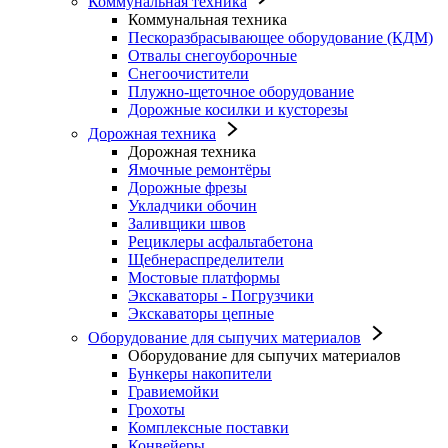
Коммунальная техника
Коммунальная техника
Пескоразбрасывающее оборудование (КДМ)
Отвалы снегоуборочные
Снегоочистители
Плужно-щеточное оборудование
Дорожные косилки и кусторезы
Дорожная техника
Дорожная техника
Ямочные ремонтёры
Дорожные фрезы
Укладчики обочин
Заливщики швов
Рециклеры асфальтабетона
Щебнераспределители
Мостовые платформы
Экскаваторы - Погрузчики
Экскаваторы цепные
Оборудование для сыпучих материалов
Оборудование для сыпучих материалов
Бункеры накопители
Гравиемойки
Грохоты
Комплексные поставки
Конвейеры