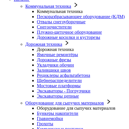
Коммунальная техника
Коммунальная техника
Пескоразбрасывающее оборудование (КДМ)
Отвалы снегоуборочные
Снегоочистители
Плужно-щеточное оборудование
Дорожные косилки и кусторезы
Дорожная техника
Дорожная техника
Ямочные ремонтёры
Дорожные фрезы
Укладчики обочин
Заливщики швов
Рециклеры асфальтабетона
Щебнераспределители
Мостовые платформы
Экскаваторы - Погрузчики
Экскаваторы цепные
Оборудование для сыпучих материалов
Оборудование для сыпучих материалов
Бункеры накопители
Гравиемойки
Грохоты
Комплексные поставки