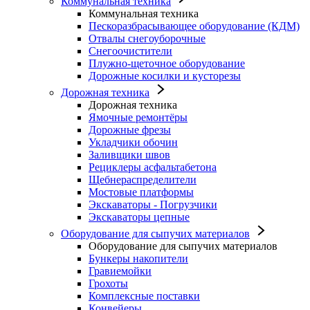
Коммунальная техника
Коммунальная техника
Пескоразбрасывающее оборудование (КДМ)
Отвалы снегоуборочные
Снегоочистители
Плужно-щеточное оборудование
Дорожные косилки и кусторезы
Дорожная техника
Дорожная техника
Ямочные ремонтёры
Дорожные фрезы
Укладчики обочин
Заливщики швов
Рециклеры асфальтабетона
Щебнераспределители
Мостовые платформы
Экскаваторы - Погрузчики
Экскаваторы цепные
Оборудование для сыпучих материалов
Оборудование для сыпучих материалов
Бункеры накопители
Гравиемойки
Грохоты
Комплексные поставки
Конвейеры