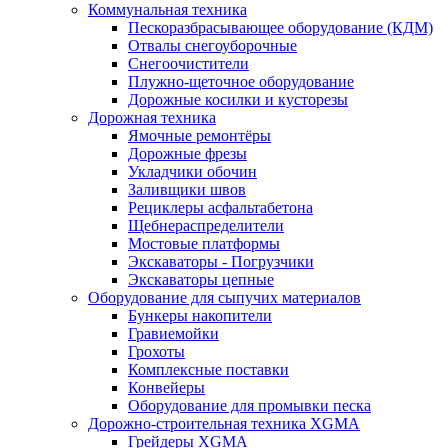
Коммунальная техника
Пескоразбрасывающее оборудование (КДМ)
Отвалы снегоуборочные
Снегоочистители
Плужно-щеточное оборудование
Дорожные косилки и кусторезы
Дорожная техника
Ямочные ремонтёры
Дорожные фрезы
Укладчики обочин
Заливщики швов
Рециклеры асфальтабетона
Щебнераспределители
Мостовые платформы
Экскаваторы - Погрузчики
Экскаваторы цепные
Оборудование для сыпучих материалов
Бункеры накопители
Гравиемойки
Грохоты
Комплексные поставки
Конвейеры
Оборудование для промывки песка
Дорожно-строительная техника XGMA
Грейдеры XGMA