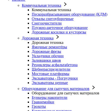
Коммунальная техника
Коммунальная техника
Пескоразбрасывающее оборудование (КДМ)
Отвалы снегоуборочные
Снегоочистители
Плужно-щеточное оборудование
Дорожные косилки и кусторезы
Дорожная техника
Дорожная техника
Ямочные ремонтёры
Дорожные фрезы
Укладчики обочин
Заливщики швов
Рециклеры асфальтабетона
Щебнераспределители
Мостовые платформы
Экскаваторы - Погрузчики
Экскаваторы цепные
Оборудование для сыпучих материалов
Оборудование для сыпучих материалов
Бункеры накопители
Гравиемойки
Грохоты
Комплексные поставки