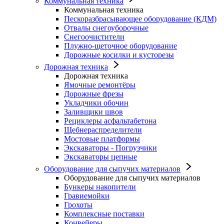
Коммунальная техника
Коммунальная техника
Пескоразбрасывающее оборудование (КДМ)
Отвалы снегоуборочные
Снегоочистители
Плужно-щеточное оборудование
Дорожные косилки и кусторезы
Дорожная техника
Дорожная техника
Ямочные ремонтёры
Дорожные фрезы
Укладчики обочин
Заливщики швов
Рециклеры асфальтабетона
Щебнераспределители
Мостовые платформы
Экскаваторы - Погрузчики
Экскаваторы цепные
Оборудование для сыпучих материалов
Оборудование для сыпучих материалов
Бункеры накопители
Гравиемойки
Грохоты
Комплексные поставки
Конвейеры