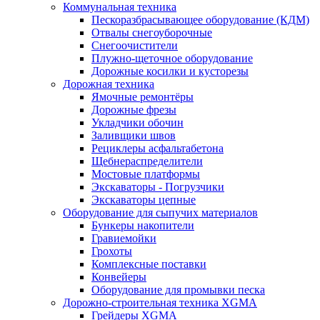
Коммунальная техника
Пескоразбрасывающее оборудование (КДМ)
Отвалы снегоуборочные
Снегоочистители
Плужно-щеточное оборудование
Дорожные косилки и кусторезы
Дорожная техника
Ямочные ремонтёры
Дорожные фрезы
Укладчики обочин
Заливщики швов
Рециклеры асфальтабетона
Щебнераспределители
Мостовые платформы
Экскаваторы - Погрузчики
Экскаваторы цепные
Оборудование для сыпучих материалов
Бункеры накопители
Гравиемойки
Грохоты
Комплексные поставки
Конвейеры
Оборудование для промывки песка
Дорожно-строительная техника XGMA
Грейдеры XGMA