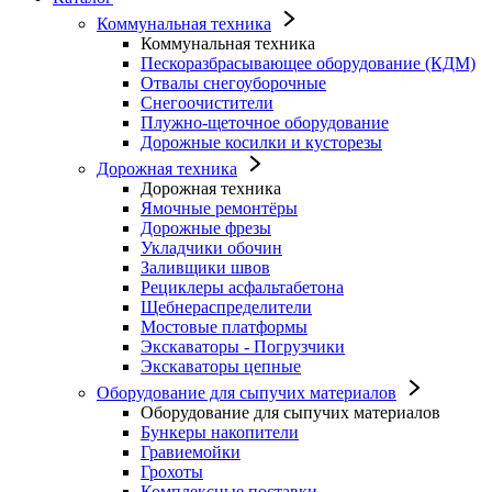
Коммунальная техника
Коммунальная техника
Пескоразбрасывающее оборудование (КДМ)
Отвалы снегоуборочные
Снегоочистители
Плужно-щеточное оборудование
Дорожные косилки и кусторезы
Дорожная техника
Дорожная техника
Ямочные ремонтёры
Дорожные фрезы
Укладчики обочин
Заливщики швов
Рециклеры асфальтабетона
Щебнераспределители
Мостовые платформы
Экскаваторы - Погрузчики
Экскаваторы цепные
Оборудование для сыпучих материалов
Оборудование для сыпучих материалов
Бункеры накопители
Гравиемойки
Грохоты
Комплексные поставки