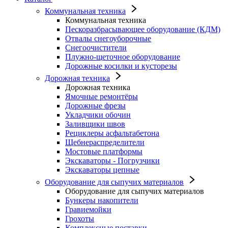
Коммунальная техника
Коммунальная техника
Пескоразбрасывающее оборудование (КДМ)
Отвалы снегоуборочные
Снегоочистители
Плужно-щеточное оборудование
Дорожные косилки и кусторезы
Дорожная техника
Дорожная техника
Ямочные ремонтёры
Дорожные фрезы
Укладчики обочин
Заливщики швов
Рециклеры асфальтабетона
Щебнераспределители
Мостовые платформы
Экскаваторы - Погрузчики
Экскаваторы цепные
Оборудование для сыпучих материалов
Оборудование для сыпучих материалов
Бункеры накопители
Гравиемойки
Грохоты
Комплексные поставки