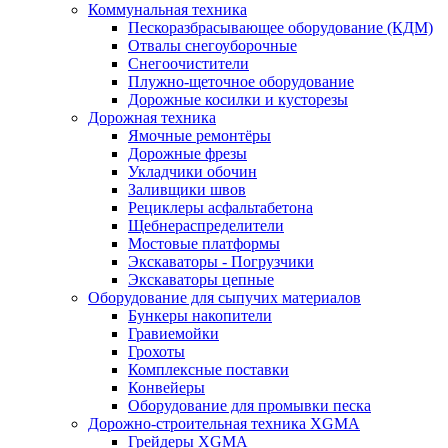
Коммунальная техника
Пескоразбрасывающее оборудование (КДМ)
Отвалы снегоуборочные
Снегоочистители
Плужно-щеточное оборудование
Дорожные косилки и кусторезы
Дорожная техника
Ямочные ремонтёры
Дорожные фрезы
Укладчики обочин
Заливщики швов
Рециклеры асфальтабетона
Щебнераспределители
Мостовые платформы
Экскаваторы - Погрузчики
Экскаваторы цепные
Оборудование для сыпучих материалов
Бункеры накопители
Гравиемойки
Грохоты
Комплексные поставки
Конвейеры
Оборудование для промывки песка
Дорожно-строительная техника XGMA
Грейдеры XGMA