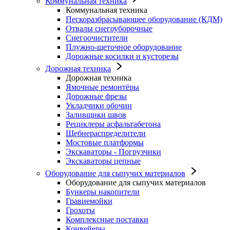
Коммунальная техника
Коммунальная техника
Пескоразбрасывающее оборудование (КДМ)
Отвалы снегоуборочные
Снегоочистители
Плужно-щеточное оборудование
Дорожные косилки и кусторезы
Дорожная техника
Дорожная техника
Ямочные ремонтёры
Дорожные фрезы
Укладчики обочин
Заливщики швов
Рециклеры асфальтабетона
Щебнераспределители
Мостовые платформы
Экскаваторы - Погрузчики
Экскаваторы цепные
Оборудование для сыпучих материалов
Оборудование для сыпучих материалов
Бункеры накопители
Гравиемойки
Грохоты
Комплексные поставки
Конвейеры