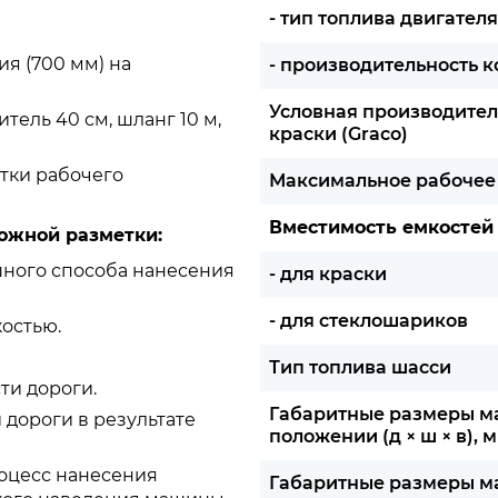
- тип топлива двигателя
я (700 мм) на
- производительность к
Условная производител
тель 40 см, шланг 10 м,
краски (Graco)
тки рабочего
Максимальное рабочее
Вместимость емкостей
ожной разметки:
ного способа нанесения
- для краски
- для стеклошариков
остью.
Тип топлива шасси
ти дороги.
Габаритные размеры м
 дороги в результате
положении (д × ш × в), м
оцесс нанесения
Габаритные размеры м