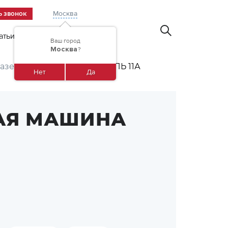
Москва
ь звонок
атьи
Контакты
Ваш город
Москва
?
азе автомобиля
ШМЕЛЬ 11А
Нет
Да
АЯ МАШИНА