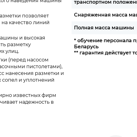
гкого наведения машины
транспортном положении
Снаряженная масса м
азметки позволяет
 на качество линий
Полная масса машины
машины и высокая
* обучение персонала 
ть разметку
Беларусь
х улиц.
** гарантия действует 
ки (перед насосом
расочными пистолетами),
с нанесения разметки и
 сопел и уплотнений
ирно известных фирм
спечивает надежность в