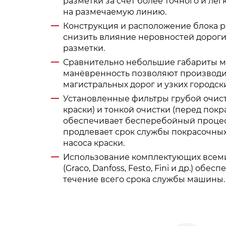
разметки за счёт более точного и лё
на размечаемую линию.
Конструкция и расположение блока р
снизить влияние неровностей дороги
разметки.
Сравнительно небольшие габариты 
манёвренность позволяют производи
магистральных дорог и узких городски
Установленные фильтры грубой очист
краски) и тонкой очистки (перед пок
обеспечивает бесперебойный процес
продлевает срок службы покрасочных
насоса краски.
Использование комплектующих всем
(Graco, Danfoss, Festo, Fini и др.) обе
течение всего срока службы машины.