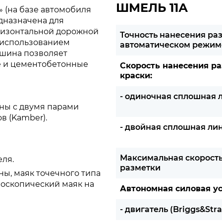
ШМЕЛЬ 11А
 (на базе автомобиля
едназначена для
ризонтальной дорожной
Точность нанесения ра
 использованием
автоматическом режиме
шина позволяет
е и цементобетонные
Скорость нанесения р
краски:
- одиночная сплошная ли
ны с двумя парами
в (Kamber).
- двойная сплошная лини
Максимальная скорост
ля.
разметки
ы, маяк точечного типа
боскопический маяк на
Автономная силовая ус
- двигатель (Briggs&Str