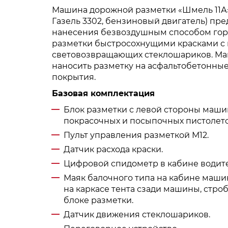
Машина дорожной разметки «Шмель 11А»
Газель 3302, бензиновый двигатель) пр
нанесения безвоздушным способом го
разметки быстросохнущими красками с
световозвращающих стеклошариков. Ма
наносить разметку на асфальтобетонны
покрытия.
Базовая комплектация
Блок разметки с левой стороны маши
покрасочных и посыпочных пистолето
Пульт управления разметкой М12.
Датчик расхода краски.
Цифровой спидометр в кабине водите
Маяк балочного типа на кабине машин
на каркасе тента сзади машины, стро
блоке разметки.
Датчик движения стеклошариков.