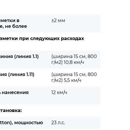
зметки в
±2 мм
, не более
азметки при следующих расходах
ния (линия 1.1)
(ширина 15 см, 800
г/м2) 10,8 км/ч
я (линия 1.11)
(ширина 15 см, 800
г/м2) 5,5 км/ч
ь нанесения
12 км/ч
тановка:
atton), мощностью
23 л.с.