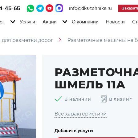
4-45-65
info@dks-tehnika.ru
Заказат
ог
Услуги
Акции
О компании
Новости
Ст
 для разметки дорог
Разметочные машины на б
РАЗМЕТОЧН
ШМЕЛЬ 11А
В наличии
В лизинг
Все характеристики
Добавить услуги