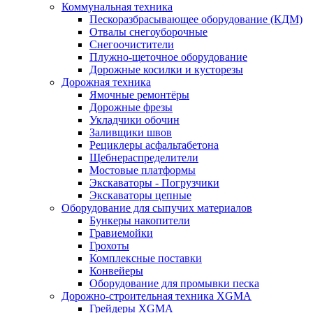
Коммунальная техника
Пескоразбрасывающее оборудование (КДМ)
Отвалы снегоуборочные
Снегоочистители
Плужно-щеточное оборудование
Дорожные косилки и кусторезы
Дорожная техника
Ямочные ремонтёры
Дорожные фрезы
Укладчики обочин
Заливщики швов
Рециклеры асфальтабетона
Щебнераспределители
Мостовые платформы
Экскаваторы - Погрузчики
Экскаваторы цепные
Оборудование для сыпучих материалов
Бункеры накопители
Гравиемойки
Грохоты
Комплексные поставки
Конвейеры
Оборудование для промывки песка
Дорожно-строительная техника XGMA
Грейдеры XGMA