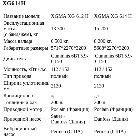
XG614H
Название модели
XGMA XG 612 H
XGMA XG 614 H
Эксплуатационная
масса
13 300
15 200
(с бандажем), кг
Масса вальца
6 500 кг.
8 200 кг.
Габаритные размеры
5717*2270*3200
5688*2270*3200
Cummins 6BT5.9-
Cummins 6BT5.9-
Двигатель
C150
C150
Мощность, кВт / л.с.
112 / 152
112 / 152
Тип привода
полный
полный
Ширина уплотнения,
2130
2130
мм
Кондиционер
да
да
Топливный бак
200 л.
200 л.
Приводной мотор
Poclain (Франция)
Poclain (Франция)
Sauer -
Приводной насос
Danfoss (Дания)
Danfoss (Дания)
Вибрационный
Permco (США)
Permco (США)
насос