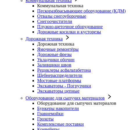
Коммунальная техника
Коммунальная техника
Пескоразбрасывающее оборудование (КДМ)
Отвалы снегоуборочные
Снегоочистители
Плужно-щеточное оборудование
Дорожные косилки и кусторезы
Дорожная техника
Дорожная техника
Ямочные ремонтёры
Дорожные фрезы
Укладчики обочин
Заливщики швов
Рециклеры асфальтабетона
Щебнераспределители
Мостовые платформы
Экскаваторы - Погрузчики
Экскаваторы цепные
Оборудование для сыпучих материалов
Оборудование для сыпучих материалов
Бункеры накопители
Гравиемойки
Грохоты
Комплексные поставки
Конвейеры