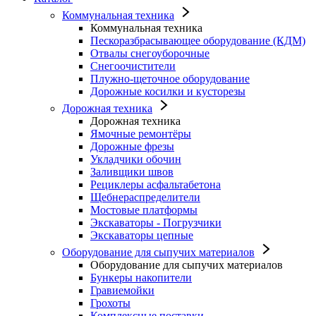
Коммунальная техника
Коммунальная техника
Пескоразбрасывающее оборудование (КДМ)
Отвалы снегоуборочные
Снегоочистители
Плужно-щеточное оборудование
Дорожные косилки и кусторезы
Дорожная техника
Дорожная техника
Ямочные ремонтёры
Дорожные фрезы
Укладчики обочин
Заливщики швов
Рециклеры асфальтабетона
Щебнераспределители
Мостовые платформы
Экскаваторы - Погрузчики
Экскаваторы цепные
Оборудование для сыпучих материалов
Оборудование для сыпучих материалов
Бункеры накопители
Гравиемойки
Грохоты
Комплексные поставки