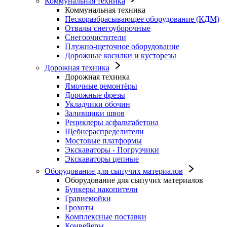
Коммунальная техника
Коммунальная техника
Пескоразбрасывающее оборудование (КДМ)
Отвалы снегоуборочные
Снегоочистители
Плужно-щеточное оборудование
Дорожные косилки и кусторезы
Дорожная техника
Дорожная техника
Ямочные ремонтёры
Дорожные фрезы
Укладчики обочин
Заливщики швов
Рециклеры асфальтабетона
Щебнераспределители
Мостовые платформы
Экскаваторы - Погрузчики
Экскаваторы цепные
Оборудование для сыпучих материалов
Оборудование для сыпучих материалов
Бункеры накопители
Гравиемойки
Грохоты
Комплексные поставки
Конвейеры