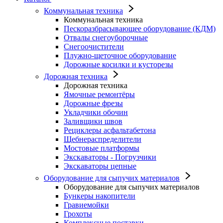
Коммунальная техника
Коммунальная техника
Пескоразбрасывающее оборудование (КДМ)
Отвалы снегоуборочные
Снегоочистители
Плужно-щеточное оборудование
Дорожные косилки и кусторезы
Дорожная техника
Дорожная техника
Ямочные ремонтёры
Дорожные фрезы
Укладчики обочин
Заливщики швов
Рециклеры асфальтабетона
Щебнераспределители
Мостовые платформы
Экскаваторы - Погрузчики
Экскаваторы цепные
Оборудование для сыпучих материалов
Оборудование для сыпучих материалов
Бункеры накопители
Гравиемойки
Грохоты
Комплексные поставки