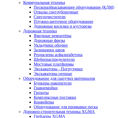
Коммунальная техника
Пескоразбрасывающее оборудование (КДМ)
Отвалы снегоуборочные
Снегоочистители
Плужно-щеточное оборудование
Дорожные косилки и кусторезы
Дорожная техника
Ямочные ремонтёры
Дорожные фрезы
Укладчики обочин
Заливщики швов
Рециклеры асфальтабетона
Щебнераспределители
Мостовые платформы
Экскаваторы - Погрузчики
Экскаваторы цепные
Оборудование для сыпучих материалов
Бункеры накопители
Гравиемойки
Грохоты
Комплексные поставки
Конвейеры
Оборудование для промывки песка
Дорожно-строительная техника XGMA
Грейдеры XGMA