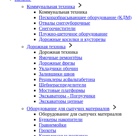
Коммунальная техника
Коммунальная техника
Пескоразбрасывающее оборудование (КДМ)
Отвалы снегоуборочные
Снегоочистители
Плужно-щеточное оборудование
Дорожные косилки и кусторезы
Дорожная техника
Дорожная техника
Ямочные ремонтёры
Дорожные фрезы
Укладчики обочин
Заливщики швов
Рециклеры асфальтабетона
Щебнераспределители
Мостовые платформы
Экскаваторы - Погрузчики
Экскаваторы цепные
Оборудование для сыпучих материалов
Оборудование для сыпучих материалов
Бункеры накопители
Гравиемойки
Грохоты
Комплексные поставки