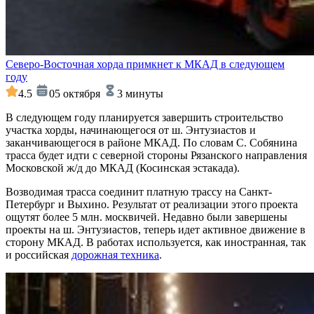
Северо-Восточная хорда примкнет к МКАД в следующем
году
4.5
05 октября
3 минуты
В следующем году планируется завершить строительство
участка хорды, начинающегося от ш. Энтузиастов и
заканчивающегося в районе МКАД. По словам С. Собянина
трасса будет идти с северной стороны Рязанского направления
Московской ж/д до МКАД (Косинская эстакада).
Возводимая трасса соединит платную трассу на Санкт-
Петербург и Выхино. Результат от реализации этого проекта
ощутят более 5 млн. москвичей. Недавно были завершены
проекты на ш. Энтузиастов, теперь идет активное движение в
сторону МКАД. В работах используется, как иностранная, так
и российская
дорожная техника
.