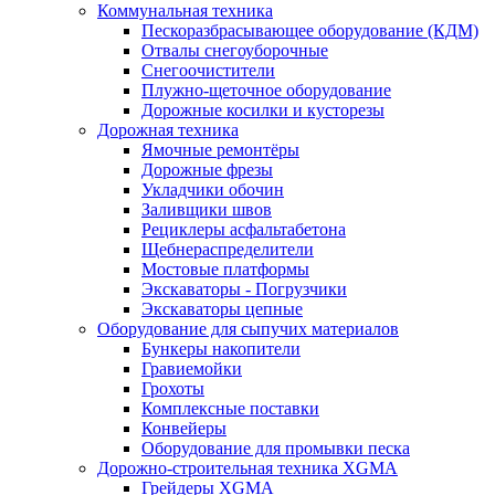
Коммунальная техника
Пескоразбрасывающее оборудование (КДМ)
Отвалы снегоуборочные
Снегоочистители
Плужно-щеточное оборудование
Дорожные косилки и кусторезы
Дорожная техника
Ямочные ремонтёры
Дорожные фрезы
Укладчики обочин
Заливщики швов
Рециклеры асфальтабетона
Щебнераспределители
Мостовые платформы
Экскаваторы - Погрузчики
Экскаваторы цепные
Оборудование для сыпучих материалов
Бункеры накопители
Гравиемойки
Грохоты
Комплексные поставки
Конвейеры
Оборудование для промывки песка
Дорожно-строительная техника XGMA
Грейдеры XGMA