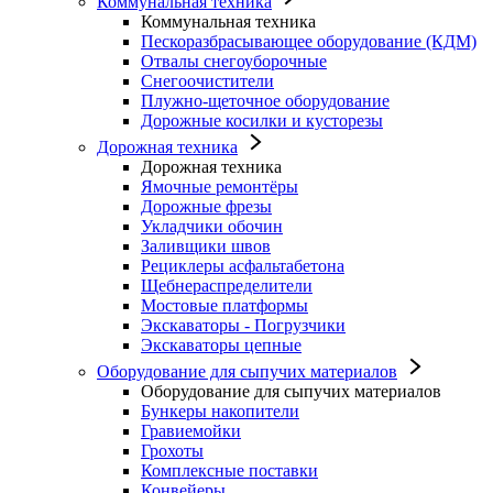
Коммунальная техника
Коммунальная техника
Пескоразбрасывающее оборудование (КДМ)
Отвалы снегоуборочные
Снегоочистители
Плужно-щеточное оборудование
Дорожные косилки и кусторезы
Дорожная техника
Дорожная техника
Ямочные ремонтёры
Дорожные фрезы
Укладчики обочин
Заливщики швов
Рециклеры асфальтабетона
Щебнераспределители
Мостовые платформы
Экскаваторы - Погрузчики
Экскаваторы цепные
Оборудование для сыпучих материалов
Оборудование для сыпучих материалов
Бункеры накопители
Гравиемойки
Грохоты
Комплексные поставки
Конвейеры