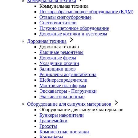
Коммунальная техника
Коммунальная техника
Пескоразбрасывающее оборудование (КДМ)
Отвалы снегоуборочные
Снегоочистители
Плужно-щеточное оборудование
Дорожные косилки и кусторезы
Дорожная техника
Дорожная техника
Ямочные ремонтёры
Дорожные фрезы
Укладчики обочин
Заливщики швов
Рециклеры асфальтабетона
Щебнераспределители
Мостовые платформы
Экскаваторы - Погрузчики
Экскаваторы цепные
Оборудование для сыпучих материалов
Оборудование для сыпучих материалов
Бункеры накопители
Гравиемойки
Грохоты
Комплексные поставки
Конвейеры