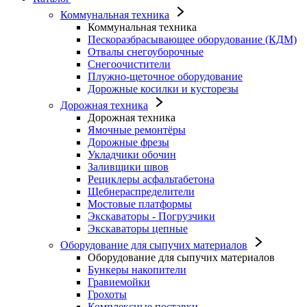
Коммунальная техника
Коммунальная техника
Пескоразбрасывающее оборудование (КДМ)
Отвалы снегоуборочные
Снегоочистители
Плужно-щеточное оборудование
Дорожные косилки и кусторезы
Дорожная техника
Дорожная техника
Ямочные ремонтёры
Дорожные фрезы
Укладчики обочин
Заливщики швов
Рециклеры асфальтабетона
Щебнераспределители
Мостовые платформы
Экскаваторы - Погрузчики
Экскаваторы цепные
Оборудование для сыпучих материалов
Оборудование для сыпучих материалов
Бункеры накопители
Гравиемойки
Грохоты
Комплексные поставки