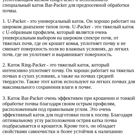
специальный каток Bar-Packer для предпосевной обработки
почвы.
1. U-Packer - это универсальный каток. Он хорошо работает на
широком диапазоне типов почв. U-Packer - это тяжелый каток
с U-образным профилем, который является очень
универсальным выбором на широком спектре почв, от
тяжелых почв, где он крошит комья, уплотняет почву и не
сминает поверхность поля во влажных условиях, до легких
почв, где он уплотняет и выравнивает поверхность.
2. Каток Ring-Packer - это тяжелый каток, который
интенсивно уплотняет почву. Он хорошо работает на тяжелых
почвах в сухих условиях, а также на почвах средней
твердости. Также этот каток используют на легких почвах для
максимального сохранения влаги в почве.
3. Каток Bar-Packer очень эффективен при крошении и тонкой
обработке почвы благодаря своим острым профилям,
расположенным под правильным углом. Это очень
эффективный каток для подготовки поля к посеву. Благодаря
оптимальному углу расположения острия катка почва
подбрасывается и крошится. Кроме того, он обладает
свойствами самоочистки и более устойчив к налипанию