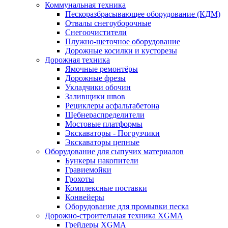
Коммунальная техника
Пескоразбрасывающее оборудование (КДМ)
Отвалы снегоуборочные
Снегоочистители
Плужно-щеточное оборудование
Дорожные косилки и кусторезы
Дорожная техника
Ямочные ремонтёры
Дорожные фрезы
Укладчики обочин
Заливщики швов
Рециклеры асфальтабетона
Щебнераспределители
Мостовые платформы
Экскаваторы - Погрузчики
Экскаваторы цепные
Оборудование для сыпучих материалов
Бункеры накопители
Гравиемойки
Грохоты
Комплексные поставки
Конвейеры
Оборудование для промывки песка
Дорожно-строительная техника XGMA
Грейдеры XGMA