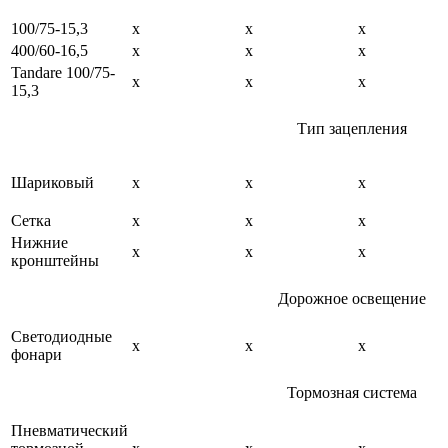
100/75-15,3
x
x
x
400/60-16,5
x
x
x
Tandare 100/75-
x
x
x
15,3
Тип зацепления
Шариковый
x
x
x
Сетка
x
x
x
Нижние
x
x
x
кронштейны
Дорожное освещение
Светодиодные
x
x
x
фонари
Тормозная система
Пневматический