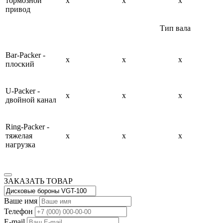
тормозной
x
x
x
привод
Тип вала
Bar-Packer -
x
x
x
плоский
U-Packer -
x
x
x
двойной канал
Ring-Packer -
тяжелая
x
x
x
нагрузка
ЗАКАЗАТЬ ТОВАР
Ваше имя
Телефон
E-mail