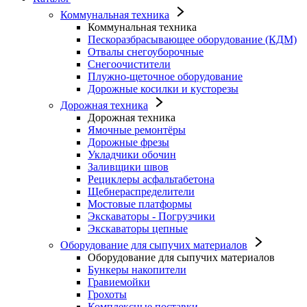
Коммунальная техника
Коммунальная техника
Пескоразбрасывающее оборудование (КДМ)
Отвалы снегоуборочные
Снегоочистители
Плужно-щеточное оборудование
Дорожные косилки и кусторезы
Дорожная техника
Дорожная техника
Ямочные ремонтёры
Дорожные фрезы
Укладчики обочин
Заливщики швов
Рециклеры асфальтабетона
Щебнераспределители
Мостовые платформы
Экскаваторы - Погрузчики
Экскаваторы цепные
Оборудование для сыпучих материалов
Оборудование для сыпучих материалов
Бункеры накопители
Гравиемойки
Грохоты
Комплексные поставки