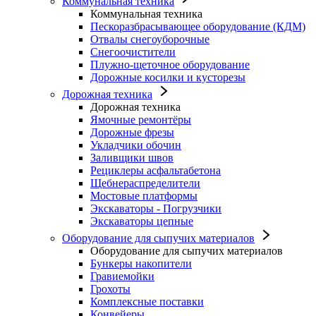
Коммунальная техника
Коммунальная техника
Пескоразбрасывающее оборудование (КДМ)
Отвалы снегоуборочные
Снегоочистители
Плужно-щеточное оборудование
Дорожные косилки и кусторезы
Дорожная техника
Дорожная техника
Ямочные ремонтёры
Дорожные фрезы
Укладчики обочин
Заливщики швов
Рециклеры асфальтабетона
Щебнераспределители
Мостовые платформы
Экскаваторы - Погрузчики
Экскаваторы цепные
Оборудование для сыпучих материалов
Оборудование для сыпучих материалов
Бункеры накопители
Гравиемойки
Грохоты
Комплексные поставки
Конвейеры