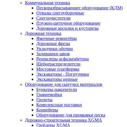
Коммунальная техника
Пескоразбрасывающее оборудование (КДМ)
Отвалы снегоуборочные
Снегоочистители
Плужно-щеточное оборудование
Дорожные косилки и кусторезы
Дорожная техника
Ямочные ремонтёры
Дорожные фрезы
Укладчики обочин
Заливщики швов
Рециклеры асфальтабетона
Щебнераспределители
Мостовые платформы
Экскаваторы - Погрузчики
Экскаваторы цепные
Оборудование для сыпучих материалов
Бункеры накопители
Гравиемойки
Грохоты
Комплексные поставки
Конвейеры
Оборудование для промывки песка
Дорожно-строительная техника XGMA
Грейдеры XGMA