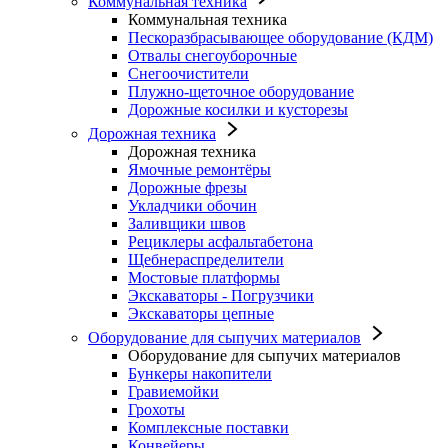
Коммунальная техника
Коммунальная техника
Пескоразбрасывающее оборудование (КДМ)
Отвалы снегоуборочные
Снегоочистители
Плужно-щеточное оборудование
Дорожные косилки и кусторезы
Дорожная техника
Дорожная техника
Ямочные ремонтёры
Дорожные фрезы
Укладчики обочин
Заливщики швов
Рециклеры асфальтабетона
Щебнераспределители
Мостовые платформы
Экскаваторы - Погрузчики
Экскаваторы цепные
Оборудование для сыпучих материалов
Оборудование для сыпучих материалов
Бункеры накопители
Гравиемойки
Грохоты
Комплексные поставки
Конвейеры