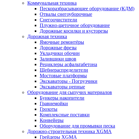
Коммунальная техника
Пескоразбрасывающее оборудование (КДМ)
Отвалы снегоуборочные
Снегоочистители
Плужно-щеточное оборудование
Дорожные косилки и кусторезы
Дорожная техника
Ямочные ремонтёры
Дорожные фрезы
Укладчики обочин
Заливщики швов
Рециклеры асфальтабетона
Щебнераспределители
Мостовые платформы
Экскаваторы - Погрузчики
Экскаваторы цепные
Оборудование для сыпучих материалов
Бункеры накопители
Гравиемойки
Грохоты
Комплексные поставки
Конвейеры
Оборудование для промывки песка
Дорожно-строительная техника XGMA
Грейдеры XGMA