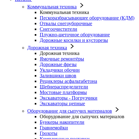
Коммунальная техника
Коммунальная техника
Пескоразбрасывающее оборудование (КДМ)
Отвалы снегоуборочные
Снегоочистители
Плужно-щеточное оборудование
Дорожные косилки и кусторезы
Дорожная техника
Дорожная техника
Ямочные ремонтёры
Дорожные фрезы
Укладчики обочин
Заливщики швов
Рециклеры асфальтабетона
Щебнераспределители
Мостовые платформы
Экскаваторы - Погрузчики
Экскаваторы цепные
Оборудование для сыпучих материалов
Оборудование для сыпучих материалов
Бункеры накопители
Гравиемойки
Грохоты
Комплексные поставки