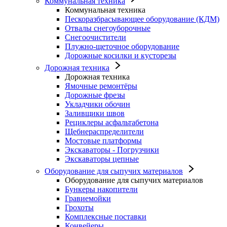
Коммунальная техника
Коммунальная техника
Пескоразбрасывающее оборудование (КДМ)
Отвалы снегоуборочные
Снегоочистители
Плужно-щеточное оборудование
Дорожные косилки и кусторезы
Дорожная техника
Дорожная техника
Ямочные ремонтёры
Дорожные фрезы
Укладчики обочин
Заливщики швов
Рециклеры асфальтабетона
Щебнераспределители
Мостовые платформы
Экскаваторы - Погрузчики
Экскаваторы цепные
Оборудование для сыпучих материалов
Оборудование для сыпучих материалов
Бункеры накопители
Гравиемойки
Грохоты
Комплексные поставки
Конвейеры