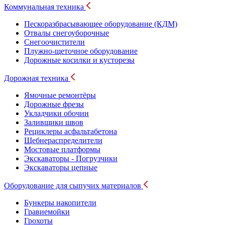
Коммунальная техника
Пескоразбрасывающее оборудование (КДМ)
Отвалы снегоуборочные
Снегоочистители
Плужно-щеточное оборудование
Дорожные косилки и кусторезы
Дорожная техника
Ямочные ремонтёры
Дорожные фрезы
Укладчики обочин
Заливщики швов
Рециклеры асфальтабетона
Щебнераспределители
Мостовые платформы
Экскаваторы - Погрузчики
Экскаваторы цепные
Оборудование для сыпучих материалов
Бункеры накопители
Гравиемойки
Грохоты