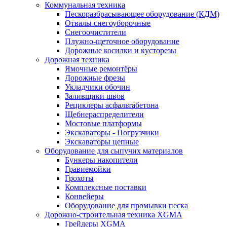
Коммунальная техника
Пескоразбрасывающее оборудование (КДМ)
Отвалы снегоуборочные
Снегоочистители
Плужно-щеточное оборудование
Дорожные косилки и кусторезы
Дорожная техника
Ямочные ремонтёры
Дорожные фрезы
Укладчики обочин
Заливщики швов
Рециклеры асфальтабетона
Щебнераспределители
Мостовые платформы
Экскаваторы - Погрузчики
Экскаваторы цепные
Оборудование для сыпучих материалов
Бункеры накопители
Гравиемойки
Грохоты
Комплексные поставки
Конвейеры
Оборудование для промывки песка
Дорожно-строительная техника XGMA
Грейдеры XGMA