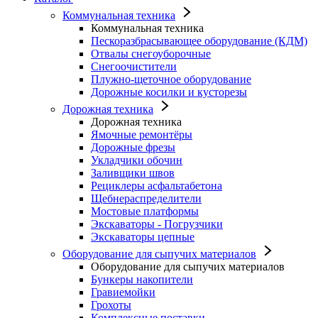
Коммунальная техника
Коммунальная техника
Пескоразбрасывающее оборудование (КДМ)
Отвалы снегоуборочные
Снегоочистители
Плужно-щеточное оборудование
Дорожные косилки и кусторезы
Дорожная техника
Дорожная техника
Ямочные ремонтёры
Дорожные фрезы
Укладчики обочин
Заливщики швов
Рециклеры асфальтабетона
Щебнераспределители
Мостовые платформы
Экскаваторы - Погрузчики
Экскаваторы цепные
Оборудование для сыпучих материалов
Оборудование для сыпучих материалов
Бункеры накопители
Гравиемойки
Грохоты
Комплексные поставки