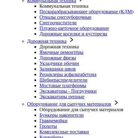
Коммунальная техника
Коммунальная техника
Пескоразбрасывающее оборудование (КДМ)
Отвалы снегоуборочные
Снегоочистители
Плужно-щеточное оборудование
Дорожные косилки и кусторезы
Дорожная техника
Дорожная техника
Ямочные ремонтёры
Дорожные фрезы
Укладчики обочин
Заливщики швов
Рециклеры асфальтабетона
Щебнераспределители
Мостовые платформы
Экскаваторы - Погрузчики
Экскаваторы цепные
Оборудование для сыпучих материалов
Оборудование для сыпучих материалов
Бункеры накопители
Гравиемойки
Грохоты
Комплексные поставки
Конвейеры