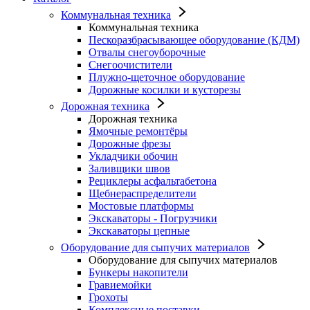
Коммунальная техника
Коммунальная техника
Пескоразбрасывающее оборудование (КДМ)
Отвалы снегоуборочные
Снегоочистители
Плужно-щеточное оборудование
Дорожные косилки и кусторезы
Дорожная техника
Дорожная техника
Ямочные ремонтёры
Дорожные фрезы
Укладчики обочин
Заливщики швов
Рециклеры асфальтабетона
Щебнераспределители
Мостовые платформы
Экскаваторы - Погрузчики
Экскаваторы цепные
Оборудование для сыпучих материалов
Оборудование для сыпучих материалов
Бункеры накопители
Гравиемойки
Грохоты
Комплексные поставки