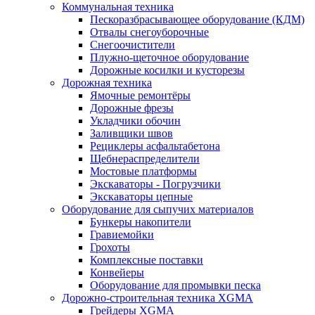
Коммунальная техника
Пескоразбрасывающее оборудование (КДМ)
Отвалы снегоуборочные
Снегоочистители
Плужно-щеточное оборудование
Дорожные косилки и кусторезы
Дорожная техника
Ямочные ремонтёры
Дорожные фрезы
Укладчики обочин
Заливщики швов
Рециклеры асфальтабетона
Щебнераспределители
Мостовые платформы
Экскаваторы - Погрузчики
Экскаваторы цепные
Оборудование для сыпучих материалов
Бункеры накопители
Гравиемойки
Грохоты
Комплексные поставки
Конвейеры
Оборудование для промывки песка
Дорожно-строительная техника XGMA
Грейдеры XGMA