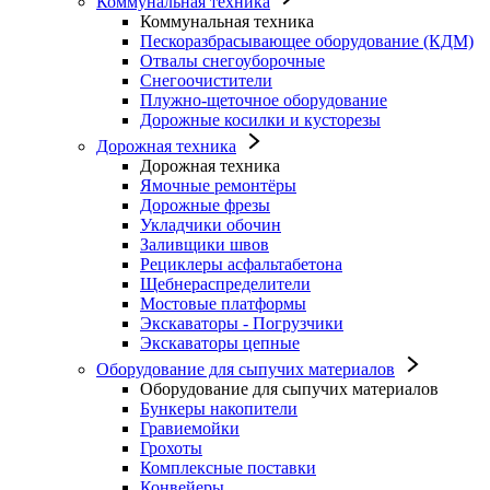
Коммунальная техника
Коммунальная техника
Пескоразбрасывающее оборудование (КДМ)
Отвалы снегоуборочные
Снегоочистители
Плужно-щеточное оборудование
Дорожные косилки и кусторезы
Дорожная техника
Дорожная техника
Ямочные ремонтёры
Дорожные фрезы
Укладчики обочин
Заливщики швов
Рециклеры асфальтабетона
Щебнераспределители
Мостовые платформы
Экскаваторы - Погрузчики
Экскаваторы цепные
Оборудование для сыпучих материалов
Оборудование для сыпучих материалов
Бункеры накопители
Гравиемойки
Грохоты
Комплексные поставки
Конвейеры